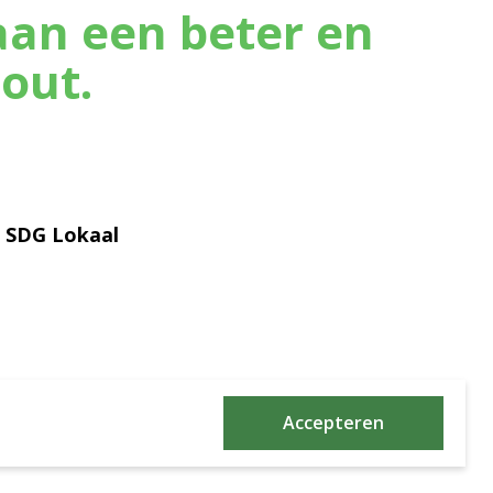
an een beter en
out.
t SDG Lokaal
e
Accepteren