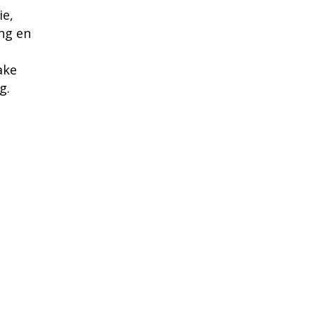
ie,
ng en
ake
g.