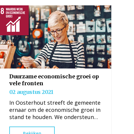
Duurzame economische groei op
vele fronten
02 augustus 2021
In Oosterhout streeft de gemeente
ernaar om de economische groei in
stand te houden. We ondersteunen
productieve activiteiten,
waardevolle banen,
Bekijken