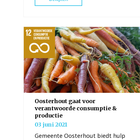
godsdienst of economische of
andere status je hebt.
Oosterhout gaat voor
verantwoorde consumptie &
productie
03 juni 2021
Gemeente Oosterhout biedt hulp