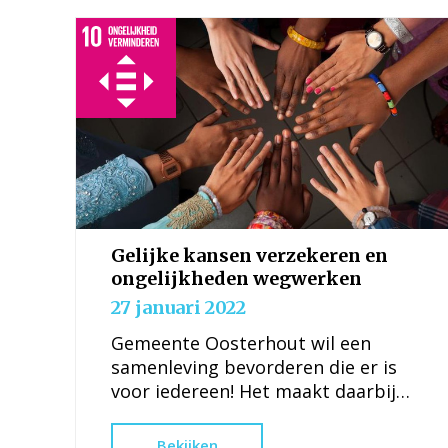
Gelijke kansen verzekeren en
ongelijkheden wegwerken
27 januari 2022
Gemeente Oosterhout wil een
samenleving bevorderen die er is
voor iedereen! Het maakt daarbij
niet uit welke leeftijd, geslacht,
handicap, ras, etniciteit, herkomst,
Bekijken