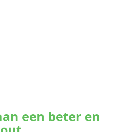
en levert met tal van projecten
hulp.
an een beter en
out.