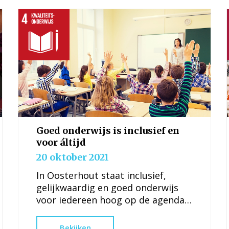
Goed onderwijs is inclusief en
voor áltijd
20 oktober 2021
In Oosterhout staat inclusief,
gelijkwaardig en goed onderwijs
voor iedereen hoog op de agenda.
Gemeente Oosterhout wil
optimale en gelijke
Bekijken