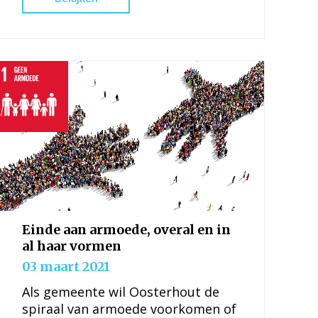
ondernemerschap, creativiteit en
innovatie, en de bevordering van
groei in het mkb.
Einde aan armoede, overal en in
al haar vormen
03 maart 2021
Als gemeente wil Oosterhout de
spiraal van armoede voorkomen of