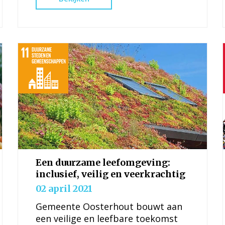
ontwikkelingskansen bevorderen
door met lokale partners integrale
en inclusieve kindcentra te creëren.
Een duurzame leefomgeving:
inclusief, veilig en veerkrachtig
02 april 2021
Gemeente Oosterhout bouwt aan
een veilige en leefbare toekomst